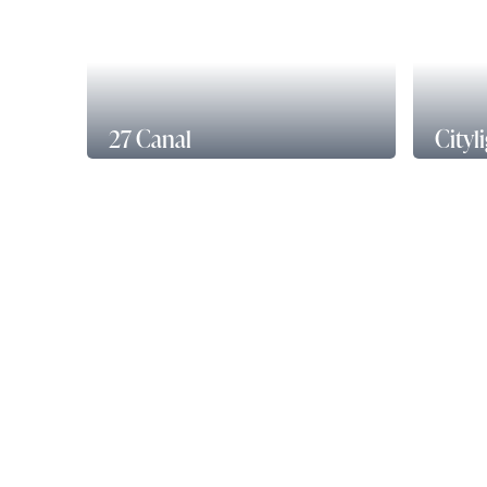
27 Canal
Cityl
28, avenue de Flandre, 75019 Paris
204 ro
92100 
(divisible dès 727 m²)