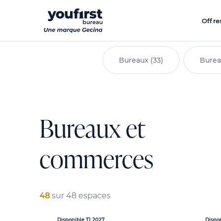
Aller
au
Offre
contenu
principal
Bureaux (33)
Burea
Bureaux et
commerces
48
sur 48 espaces
Disponible T1 2027
Dispo