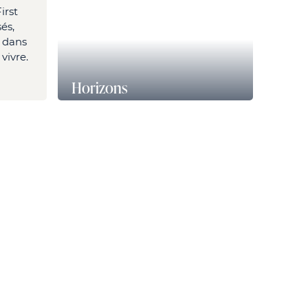
irst
és,
 dans
vivre.
Horizons
30, cours de l'Ile Seguin, 92100
Boulogne Billancourt
(divisible dès 650 m²)