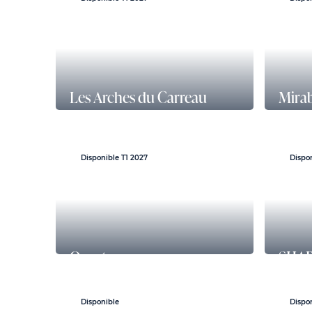
Les Arches du Carreau
Mira
114, avenue Charles de Gaulle,
39 Qua
92200 Neuilly sur Seine
Disponible T1 2027
Dispo
Quarter
SHA
193 Rue de Bercy, 75012 Paris
1, pla
92400 
Disponible
Dispo