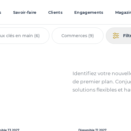
s
Savoir-faire
Clients
Engagements
Magazi
ux clés en main (6)
Commerces (9)
Filt
Identifiez votre nouvel
de premier plan. Conju
solutions flexibles et
nible T3 2027
Disponible T1 2027