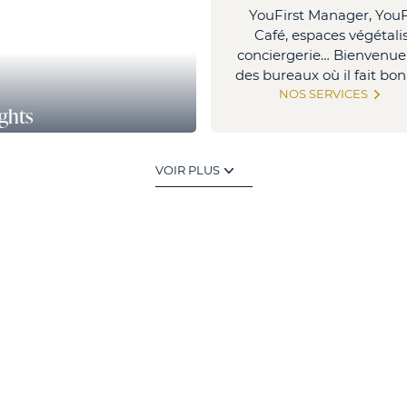
YouFirst Manager, YouF
Café, espaces végétalis
conciergerie… Bienvenue
des bureaux où il fait bon 
NOS SERVICES
ights
nd point du Pont de Sèvres,
Boulogne Billancourt
VOIR PLUS
(divisible dès 480 m²)