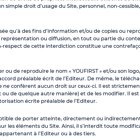
 un simple droit d’usage du Site, personnel, non-cessible
sée qu’à des fins d’information et/ou de copies ou rep
 représentation ou diffusion, en tout ou partie du cont
on-respect de cette interdiction constitue une contrefaç
er ou de reproduire le nom « YOUFIRST » et/ou son logo, 
l’accord préalable écrit de l’Editeur. De même, le télé
e ne confèrent aucun droit sur ceux-ci. Il est strictemen
ou de quelque autre manière) et de les modifier. Il est 
risation écrite préalable de l’Editeur.
ptible de porter atteinte, directement ou indirectement,
sur les éléments du Site. Ainsi, il s’interdit toute modi
appartenant à l’Editeur ou à des tiers.