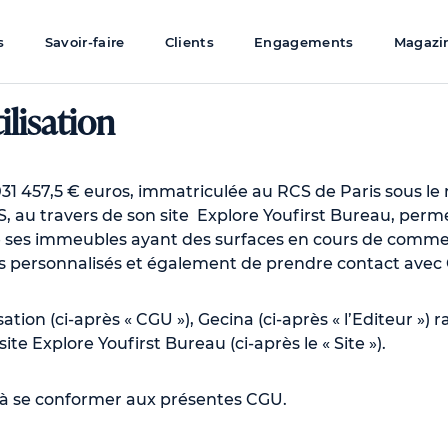
s
Savoir-faire
Clients
Engagements
Magazi
ilisation
1 457,5 € euros, immatriculée au RCS de Paris sous le n
S, au travers de son site Explore Youfirst Bureau, perm
de ses immeubles ayant des surfaces en cours de commer
 personnalisés et également de prendre contact avec 
ion (ci-après « CGU »), Gecina (ci-après « l’Editeur ») rapp
te Explore Youfirst Bureau (ci-après le « Site »).
ge à se conformer aux présentes CGU.