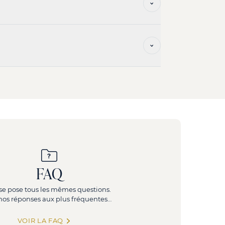
créant des moments de convivialité. Son rôle
s :
FAQ
se pose tous les mêmes questions.
, nos réponses aux plus fréquentes…
VOIR LA FAQ