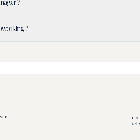
anager ?
el, le bien-vivre de vos collaborateurs.
actez-nous.
r accueille vos collaborateurs et anime la vie de l’immeuble en 
coworking ?
s parties communes.
CTEZ-NOUS.
rés
vous permet de profiter des mêmes avantages, et même plu
en main, au cœur de Paris, prêts pour votre arrivée.
us êtes chez vous.
nnaliser votre expérience
.
qui vous convient. La durée est aussi flexible.
design et de qualité, respectueux de l’environnement.
 DE BUREAUX OPÉRÉS.
ous
On 
Ici