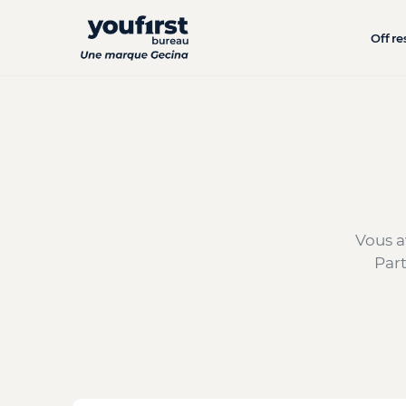
Aller
au
Offre
contenu
principal
Vous a
Par