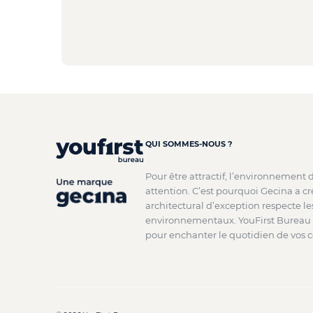
QUI SOMMES-NOUS ?
Pour être attractif, l’environnement 
attention. C’est pourquoi Gecina a c
architectural d’exception respecte l
environnementaux. YouFirst Bureau y
pour enchanter le quotidien de vos c