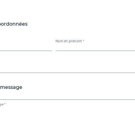
oordonnées
Nom et prénom *
 message
ge *