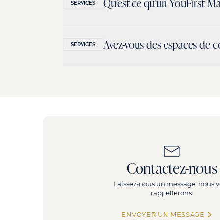
Qu’est-ce qu’un YouFirst M
SERVICES
Vous pouvez ainsi vous concentrer sur l’essenti
Une question concernant nos services ? Cont
Facilitateur du quotidien, le YouFirst Manage
Avez-vous des espaces de 
SERVICES
peut s’étendre à la gestion et l’entretien de
Une question concernant notre offre ?
CONTA
Non. Cependant, notre offre
de bureaux opé
Des plateaux de bureaux aménagés et clés 
Vos espaces sont entièrement privatifs. Vo
Un choix de services à la carte pour perso
Contrat ou bail, vous choisissez le contrat 
Des bureaux aménagés avec des matériaux 
Pour en savoir plus, découvrez
NOTRE OFFRE
Contactez-nous
Laissez-nous un message, nous v
rappellerons.
ENVOYER UN MESSAGE