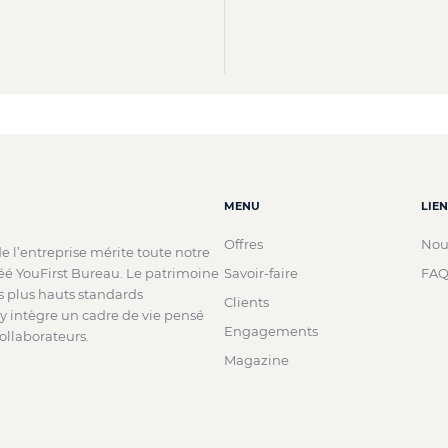
MENU
LIE
Offres
Nou
de l’entreprise mérite toute notre
réé YouFirst Bureau. Le patrimoine
Savoir-faire
FA
es plus hauts standards
Clients
 intègre un cadre de vie pensé
Engagements
ollaborateurs.
Magazine