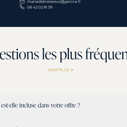
mariedebressieux@gecina.fr
06 42 02 81 59
stions les plus fréque
VOIR PLUS
st-elle incluse dans votre offre ?
incluse pour les parties communes de l’immeuble.