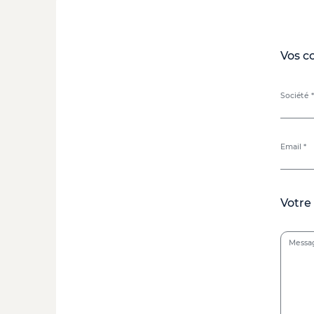
Vos c
Société *
Email *
Votre
Messa