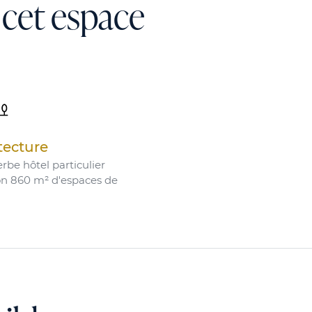
 cet espace
tecture
rbe hôtel particulier
on 860 m² d'espaces de