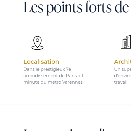
Les points forts de
Localisation
Archi
Dans le prestigieux 7e
Un supe
arrondissement de Paris à 1
d'envir
minute du métro Varennes.
travail