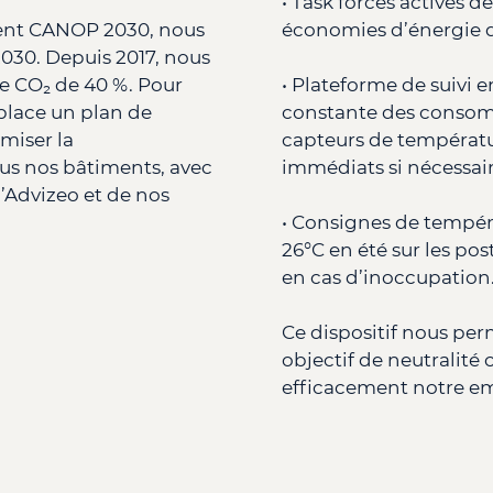
• Task forces actives d
ent CANOP 2030, nous
économies d’énergie de
 2030. Depuis 2017, nous
de CO₂ de 40 %. Pour
• Plateforme de suivi e
 place un plan de
constante des consomm
miser la
capteurs de températu
s nos bâtiments, avec
immédiats si nécessair
’Advizeo et de nos
• Consignes de tempéra
26°C en été sur les post
en cas d’inoccupation
Ce dispositif nous per
objectif de neutralité
efficacement notre e