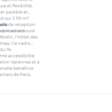
e et flexibilité.
r paisible et
nd sur 2 110 m²
alle de réception
aris
des réunions
euble est entouré
 Rodin, l’Hôtel des
’Orsay. Ce cadre
 du 7e
te accessibilité.
ation Varennes et à
renelle bénéficie
tiers de Paris.