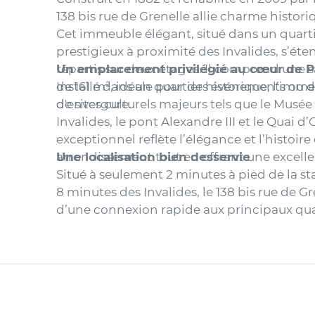
138 bis rue de Grenelle allie charme historiqu
Cet immeuble élégant, situé dans un quartie
prestigieux à proximité des Invalides, s’éte
répartis sur deux étages. Il comprend une s
Un emplacement privilégié au cœur de P
de 161 m², idéale pour des événements ou 
Installé dans un quartier historique, l’imm
d'envergure.
de sites culturels majeurs tels que le Musée
Invalides, le pont Alexandre III et le Quai d
exceptionnel reflète l’élégance et l’histoire
arrondissement tout en offrant une excellen
Une localisation bien desservie
Situé à seulement 2 minutes à pied de la st
8 minutes des Invalides, le 138 bis rue de G
d’une connexion rapide aux principaux quar