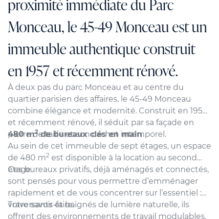
proximité immédiate du Parc
Monceau, le 45-49 Monceau est un
immeuble authentique construit
en 1957 et récemment rénové.
À deux pas du parc Monceau et au centre du
quartier parisien des affaires, le 45-49 Monceau
combine élégance et modernité. Construit en 1957
et récemment rénové, il séduit par sa façade en
2
pierre de taille et son cachet intemporel.
480 m
de bureaux clés en main
Au sein de cet immeuble de sept étages, un espace
2
de 480 m
est disponible à la location au second
étage.
Ces bureaux privatifs, déjà aménagés et connectés,
sont pensés pour vous permettre d’emménager
rapidement et de vous concentrer sur l’essentiel :
votre savoir-faire.
Traversants et baignés de lumière naturelle, ils
offrent des environnements de travail modulables,