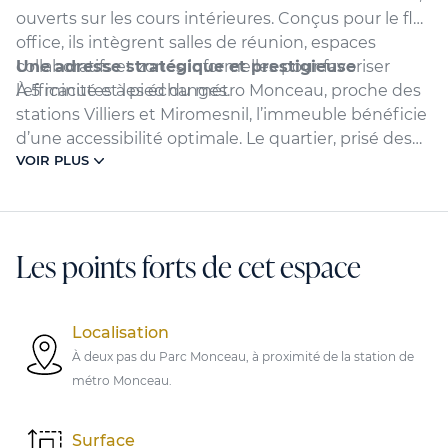
ouverts sur les cours intérieures. Conçus pour le flex
office, ils intègrent salles de réunion, espaces
collaboratifs et zones informelles pour favoriser
Une adresse stratégique et prestigieuse
l’efficacité et les échanges.
À 5 minutes à pied du métro Monceau, proche des
stations Villiers et Miromesnil, l’immeuble bénéficie
d’une accessibilité optimale. Le quartier, prisé des
VOIR PLUS
grandes entreprises et institutions financières,
conjugue dynamisme économique et richesse
culturelle, avec à proximité le musée Nissim de
Camondo, le musée Cernuschi et les grandes
Les points forts de cet espace
artères commerçantes comme le boulevard
Haussmann.
Localisation
À deux pas du Parc Monceau, à proximité de la station de
métro Monceau.
Surface