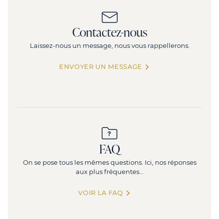
27 Ville l'Evêque
Contactez-nous
27 Rue de la Ville l Eveque, 75008 Paris
5
Laissez-nous un message, nous vous rappellerons.
330 m²
(divisible dès 42 m²)
75 collaborateurs
ENVOYER UN MESSAGE
FAQ
On se pose tous les mêmes questions. Ici, nos réponses
aux plus fréquentes…
VOIR LA FAQ