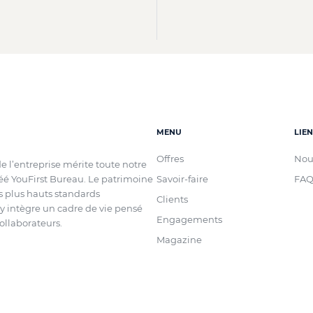
MENU
LIE
Offres
Nou
de l’entreprise mérite toute notre
réé YouFirst Bureau. Le patrimoine
Savoir-faire
FA
es plus hauts standards
Clients
 intègre un cadre de vie pensé
Engagements
ollaborateurs.
Magazine