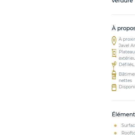
verdure
À propos
A proxi
Javel A
Plateau
extérieu
Défilés,
Bâtimen
nettes ​
Disponi
Élément
Surfac
Roofto