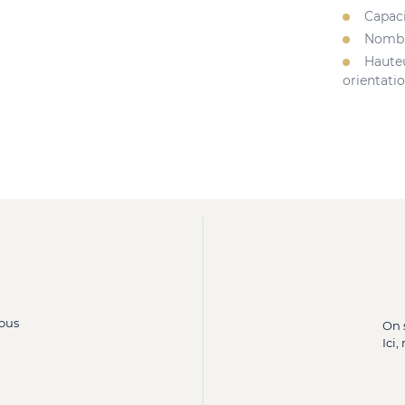
Capaci
Nombre
Hauteu
orientati
ous
On 
Ici