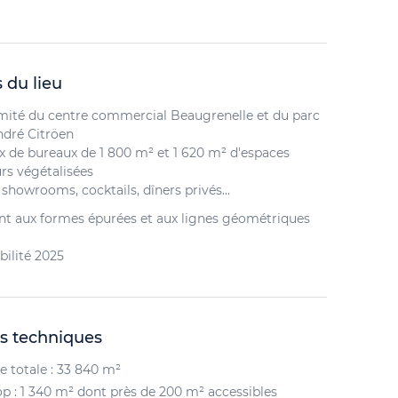
 du lieu
mité du centre commercial Beaugrenelle et du parc
ndré Citröen​
x de bureaux de 1 800 m² et 1 620 m² d'espaces
rs végétalisées​
 showrooms, cocktails, dîners privés... ​​
t aux formes épurées et aux lignes géométriques
bilité 2025
s techniques
e totale : 33 840 m²
p : 1 340 m² dont près de 200 m² accessibles