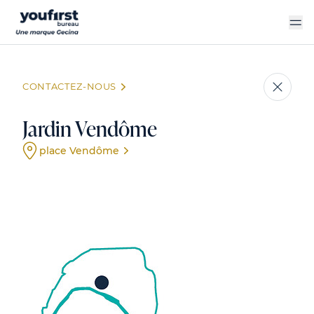
Aller
au
contenu
principal
CONTACTEZ-NOUS
Jardin Vendôme
place Vendôme
Évènement