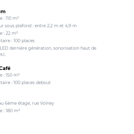
ium
e : 110 m²
r sous plafond : entre 2,2 m et 4,9 m
e : 22 m²
taire : 100 places
LED dernière génération, sonorisation haut de
tc.
 Café
e : 150 m²
taire : 100 places debout
au 6ème étage, rue Volney
e : 180 m²