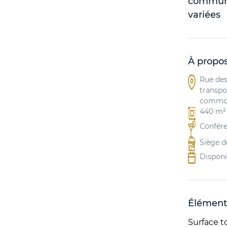
commun 
variées
À propos
Rue des
transpo
commod
440 m²​
Conféren
Siège d
Disponi
Élément
Surface t