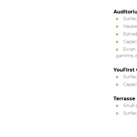
Auditor
Surfac
Hauteu
Estrad
Capaci
Ecran 
gamme, e
YouFirst
Surfac
Capaci
Terrasse
Situé 
Surfac