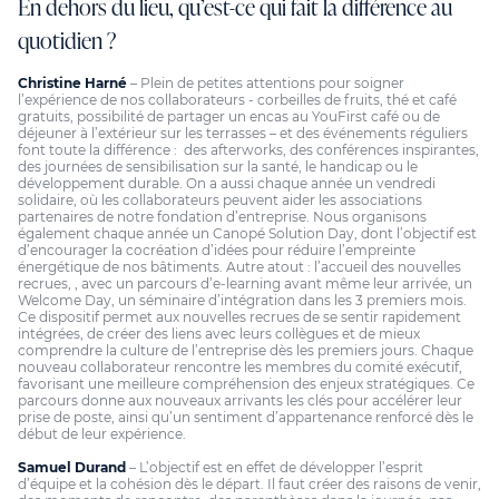
En dehors du lieu, qu’est-ce qui fait la différence au
quotidien ?
Christine Harné
– Plein de petites attentions pour soigner
l’expérience de nos collaborateurs - corbeilles de fruits, thé et café
gratuits, possibilité de partager un encas au YouFirst café ou de
déjeuner à l’extérieur sur les terrasses – et des événements réguliers
font toute la différence : des afterworks, des conférences inspirantes,
des journées de sensibilisation sur la santé, le handicap ou le
développement durable. On a aussi chaque année un vendredi
solidaire, où les collaborateurs peuvent aider les associations
partenaires de notre fondation d’entreprise. Nous organisons
également chaque année un Canopé Solution Day, dont l’objectif est
d’encourager la cocréation d’idées pour réduire l’empreinte
énergétique de nos bâtiments. Autre atout : l’accueil des nouvelles
recrues, , avec un parcours d’e-learning avant même leur arrivée, un
Welcome Day, un séminaire d’intégration dans les 3 premiers mois.
Ce dispositif permet aux nouvelles recrues de se sentir rapidement
intégrées, de créer des liens avec leurs collègues et de mieux
comprendre la culture de l’entreprise dès les premiers jours. Chaque
nouveau collaborateur rencontre les membres du comité exécutif,
favorisant une meilleure compréhension des enjeux stratégiques. Ce
parcours donne aux nouveaux arrivants les clés pour accélérer leur
prise de poste, ainsi qu’un sentiment d’appartenance renforcé dès le
début de leur expérience.
Samuel Durand
– L’objectif est en effet de développer l’esprit
d’équipe et la cohésion dès le départ. Il faut créer des raisons de venir,