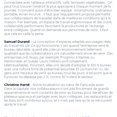
connectées avec tableaux interactifs, café, terrasses végétalisées… On
peut tous trouver l’endroit le plus approprié à chaque moment de la
journée. Il convient aussi d’être bien équipé : smartphone, ordinateur
portable, écran incurvé… Il faut que l’équipement proposé permette
aux collaborateurs de travailler dans de meilleures conditions qu’à la
maison. Par exemple, un espace de travail ergonomique et des outils
collaboratifs performants favorisent la productivité et l’échange
entre collègues. Quand on demande aux personnes de venir, il faut
que cela en vaille la peine.
Samuel Durand
– La conception d’espaces adaptés aux usages réels
du travail est clé. Ce qui fonctionne, c’est quand l’entreprise rend le
bureau désirable, quand elle crée un environnement tellement
qualitatif que les collaborateurs ont naturellement envie de venir. Des
entreprises ont réussi, par exemple,
Proginov
à Nantes ou
Mentimeter en Suède. Leurs métiers sont totalement
télétravaillables. Pourtant, elles ont décidé d’adopter le 100 % bureau
avec une culture forte de présentiel assumée. Et ça marche ! Ici, les
gens sont heureux de venir au bureau tous les jours, à tel point que le
turnover ne dépasse pas 2 %, contre 30 % dans le secteur.
Christine Harné
- Notre localisation au cœur de Paris aide aussi.
Dans la capitale, nos collaborateurs n’ont pas forcément de grands
appartements et sont contents de venir au bureau pour bénéficier de
plateaux spacieux et partager avec leurs collègues. Les restaurants et
les bars sont nombreux autour, et il n’est pas rare qu’ils se retrouvent
après le travail.