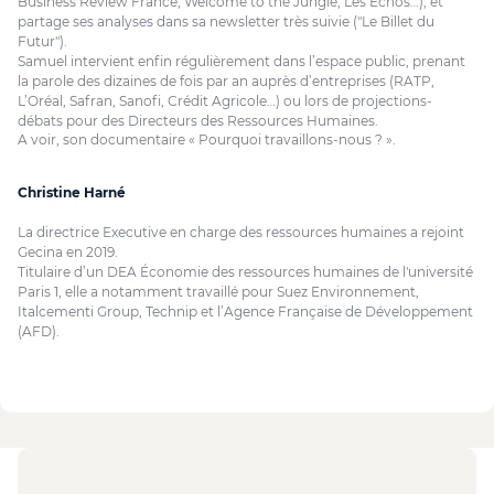
Business Review France, Welcome to the Jungle, Les Echos…), et
partage ses analyses dans sa newsletter très suivie ("Le Billet du
Futur").
Samuel intervient enfin régulièrement dans l’espace public, prenant
la parole des dizaines de fois par an auprès d’entreprises (RATP,
L’Oréal, Safran, Sanofi, Crédit Agricole…) ou lors de projections-
débats pour des Directeurs des Ressources Humaines.
A voir, son
documentaire
« Pourquoi travaillons-nous ? ».
Christine Harné
La directrice Executive en charge des ressources humaines a rejoint
Gecina en 2019.
Titulaire d’un DEA Économie des ressources humaines de l'université
Paris 1, elle a notamment travaillé pour Suez Environnement,
Italcementi Group, Technip et l’Agence Française de Développement
(AFD).