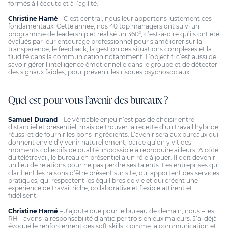
formés à l’écoute et à l’agilité.
Christine Harné
- C’est central, nous leur apportons justement ces
fondamentaux. Cette année, nos 40 top managers ont suivi un
programme de leadership et réalisé un 360°, c’est-à-dire qu’ils ont été
évalués par leur entourage professionnel pour s’améliorer sur la
transparence, le feedback, la gestion des situations complexes et la
fluidité dans la communication notamment. L’objectif, c’est aussi de
savoir gérer l’intelligence émotionnelle dans le groupe et de détecter
des signaux faibles, pour prévenir les risques psychosociaux.
Quel est pour vous l’avenir des bureaux ?
Samuel Durand
– Le véritable enjeu n’est pas de choisir entre
distanciel et présentiel, mais de trouver la recette d’un travail hybride
réussi et de fournir les bons ingrédients. L’avenir sera aux bureaux qui
donnent envie d’y venir naturellement, parce qu’on y vit des
moments collectifs de qualité impossible à reproduire ailleurs. A côté
du télétravail, le bureau en présentiel a un rôle à jouer. Il doit devenir
un lieu de relations pour ne pas perdre ses talents. Les entreprises qui
clarifient les raisons d’être présent sur site, qui apportent des services
pratiques, qui respectent les équilibres de vie et qui créent une
expérience de travail riche, collaborative et flexible attirent et
fidélisent.
Christine Harné
– J’ajoute que pour le bureau de demain, nous – les
RH - avons la responsabilité d’anticiper trois enjeux majeurs. J’ai déjà
évoqué le renforcement des soft skills, comme la communication et